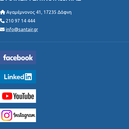
Αγαμέμνονος 41, 17235 Δάφνη
210 97 14 444
info@santair.gr