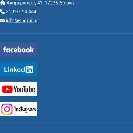
Αγαμέμνονος 41, 17235 Δάφνη
210 97 14 444
info@santair.gr