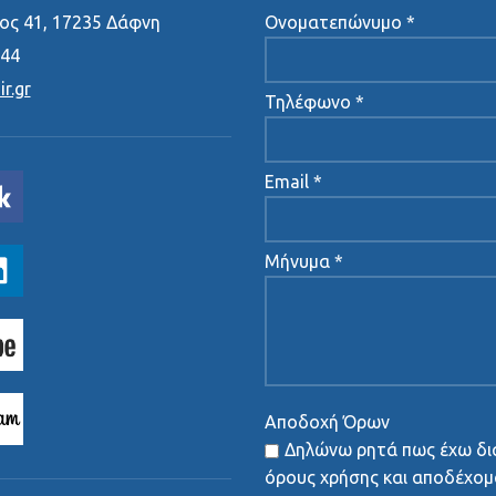
ς 41, 17235 Δάφνη
Ονοματεπώνυμο *
444
r.gr
Τηλέφωνο *
Email *
Μήνυμα *
Αποδοχή Όρων
Δηλώνω ρητά πως έχω δι
όρους χρήσης και αποδέχομα