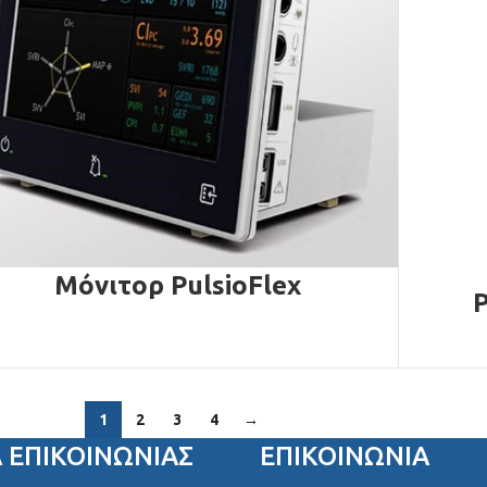
Μόνιτορ PulsioFlex
P
1
2
3
4
→
Α ΕΠΙΚΟΙΝΩΝΊΑΣ
ΕΠΙΚΟΙΝΩΝΙΑ