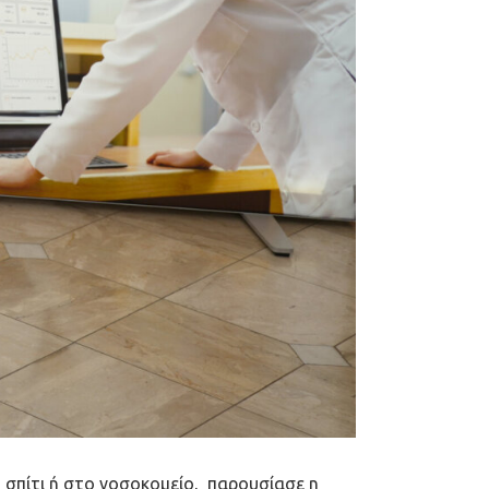
σπίτι ή στο νοσοκομείο, παρουσίασε η