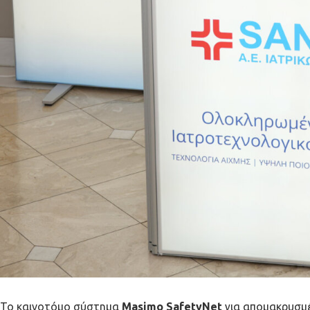
Το καινοτόμο σύστημα
Masimo SafetyNet
για απομακρυσμέ