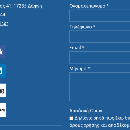
ς 41, 17235 Δάφνη
Ονοματεπώνυμο *
444
r.gr
Τηλέφωνο *
Email *
Μήνυμα *
Αποδοχή Όρων
Δηλώνω ρητά πως έχω δι
όρους χρήσης και αποδέχομα