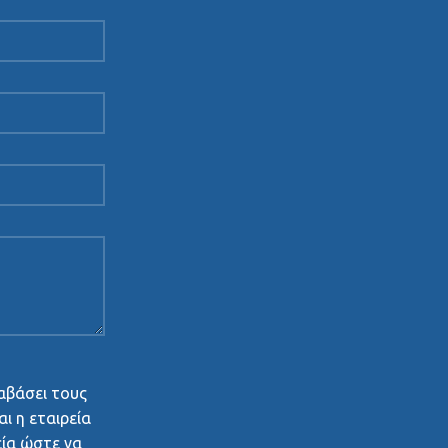
αβάσει τους
ι η εταιρεία
εία ώστε να