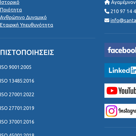
Ιστορικό
Αγαμέμνονο
Ποιότητα
210 97 14 
Ανθρώπινο Δυναμικό
info@santai
Εταιρική Υπευθυνότητα
ΠΙΣΤΟΠΟΙΉΣΕΙΣ
ISO 9001:2005
ISO 13485:2016
ISO 27001:2022
ISO 27701:2019
ISO 37001:2016
ISO 45001:2018