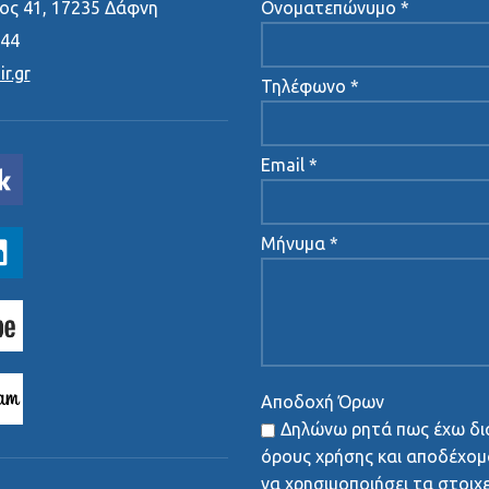
ς 41, 17235 Δάφνη
Ονοματεπώνυμο *
444
r.gr
Τηλέφωνο *
Email *
Μήνυμα *
Αποδοχή Όρων
Δηλώνω ρητά πως έχω δι
όρους χρήσης και αποδέχομα
να χρησιμοποιήσει τα στοιχ