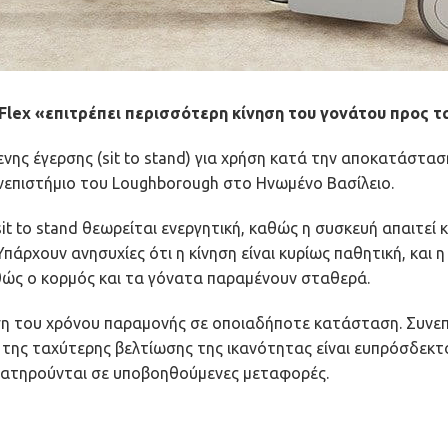
 Flex «επιτρέπει περισσότερη κίνηση του γονάτου προς 
ς έγερσης (sit to stand) για χρήση κατά την αποκατάστασ
ανεπιστήμιο του Loughborough στο Ηνωμένο Βασίλειο.
t to stand θεωρείται ενεργητική, καθώς η συσκευή απαιτεί 
άρχουν ανησυχίες ότι η κίνηση είναι κυρίως παθητική, και η
καθώς ο κορμός και τα γόνατα παραμένουν σταθερά.
ωση του χρόνου παραμονής σε οποιαδήποτε κατάσταση. Συνε
της ταχύτερης βελτίωσης της ικανότητας είναι ευπρόσδεκτ
αρατηρούνται σε υποβοηθούμενες μεταφορές.