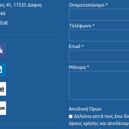
ς 41, 17235 Δάφνη
Ονοματεπώνυμο *
444
r.gr
Τηλέφωνο *
Email *
Μήνυμα *
Αποδοχή Όρων
Δηλώνω ρητά πως έχω δι
όρους χρήσης και αποδέχομα