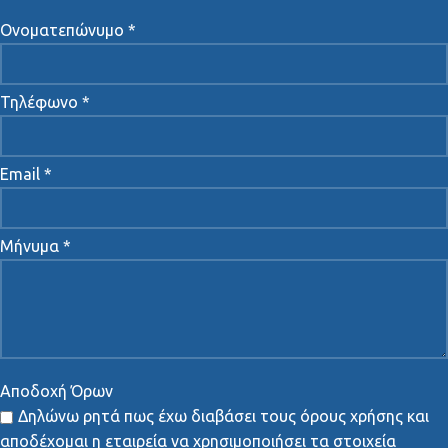
Πολιτική Ασφάλειας & Ιδιωτικότητας
Αρ
.
ΓΕΜΗ
SANTAIR AE: 2554701000
ΕΠΙΚΟΙΝΩΝΙΑ
Ονοματεπώνυμο *
Τηλέφωνο *
Email *
Μήνυμα *