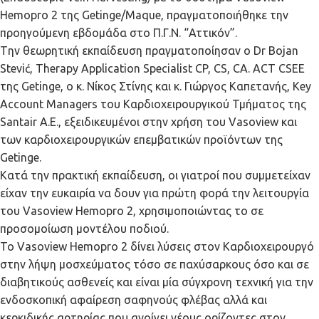
Hemopro 2 της Getinge/Maque, πραγματοποιήθηκε την
προηγούμενη εβδομάδα στο Π.Γ.Ν. “Αττικόν”.
Tην θεωρητική εκπαίδευση πραγματοποίησαν ο Dr Bojan
Stević, Therapy Application Specialist CP, CS, CA. ACT CSEE
της Getinge, ο κ. Νίκος Στίνης και κ. Γιώργος Καπετανής, Key
Account Managers του Καρδιοχειρουργικού Τμήματος της
Santair A.E., εξειδικευμένοι στην χρήση του Vasoview και
των καρδιοχειρουργικών επεμβατικών προϊόντων της
Getinge.
Κατά την πρακτική εκπαίδευση, οι γιατροί που συμμετείχαν
είχαν την ευκαιρία να δουν για πρώτη φορά την λειτουργία
του Vasoview Hemopro 2, χρησιμοποιώντας το σε
προσομοίωση μοντέλου ποδιού.
Το Vasoview Hemopro 2 δίνει λύσεις στον Καρδιοχειρουργό
στην λήψη μοσχεύματος τόσο σε παχύσαρκους όσο και σε
διαβητικούς ασθενείς και είναι μία σύγχρονη τεχνική για την
ενδοσκοπική αφαίρεση σαφηνούς φλέβας αλλά και
κερκιδικής αρτηρίας που ανοίγει νέους ορίζοντες στον