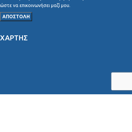
Αποδοχή Όρων
Δηλώνω ρητά πως έχω διαβάσει τους όρους χρήσης και
αποδέχομαι η εταιρεία να χρησιμοποιήσει τα στοιχεία
ώστε να επικοινωνήσει μαζί μου.
ΧΑΡΤΗΣ