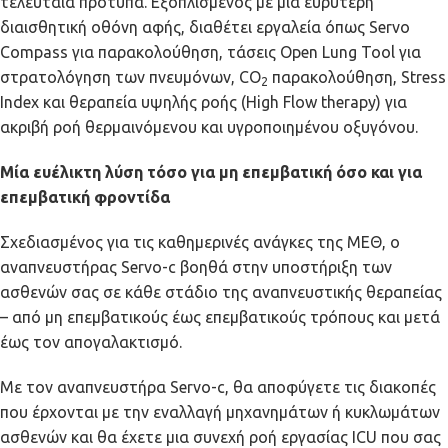
τελευταία πρότυπα. Εξοπλισμένος με μια ευρύτερη
διαισθητική οθόνη αφής, διαθέτει εργαλεία όπως Servo
Compass για παρακολούθηση, τάσεις Open Lung Tool για
στρατολόγηση των πνευμόνων, CO
παρακολούθηση, Stress
2
Index και θεραπεία υψηλής ροής (High Flow therapy) για
ακριβή ροή θερμαινόμενου και υγροποιημένου οξυγόνου.
Μία ευέλικτη λύση τόσο για μη επεμβατική όσο και για
επεμβατική φροντίδα
Σχεδιασμένος για τις καθημερινές ανάγκες της ΜΕΘ, ο
αναπνευστήρας Servo-c βοηθά στην υποστήριξη των
ασθενών σας σε κάθε στάδιο της αναπνευστικής θεραπείας
– από μη επεμβατικούς έως επεμβατικούς τρόπους και μετά
έως τον απογαλακτισμό.
Με τον αναπνευστήρα Servo-c, θα αποφύγετε τις διακοπές
που έρχονται με την εναλλαγή μηχανημάτων ή κυκλωμάτων
ασθενών και θα έχετε μια συνεχή ροή εργασίας ICU που σας